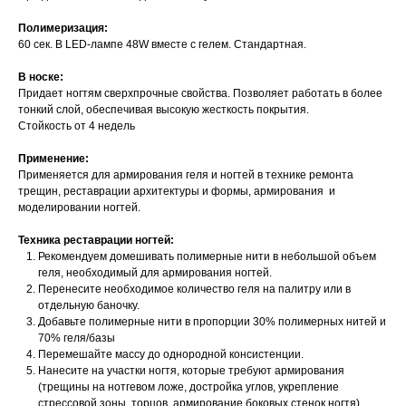
Полимеризация:
60 сек. В LED-лампе 48W вместе с гелем. Стандартная.
В носке:
Придает ногтям сверхпрочные свойства. Позволяет работать в более
тонкий слой, обеспечивая высокую жесткость покрытия.
Стойкость от 4 недель
Применение:
Применяется для армирования геля и ногтей в технике ремонта
трещин, реставрации архитектуры и формы, армирования и
моделировании ногтей.
Техника реставрации ногтей:
Рекомендуем домешивать полимерные нити в небольшой объем
геля, необходимый для армирования ногтей.
Перенесите необходимое количество геля на палитру или в
отдельную баночку.
Добавьте полимерные нити в пропорции 30% полимерных нитей и
70% геля/базы
Перемешайте массу до однородной консистенции.
Нанесите на участки ногтя, которые требуют армирования
(трещины на нотгевом ложе, достройка углов, укрепление
стрессовой зоны, торцов, армирование боковых стенок ногтя)