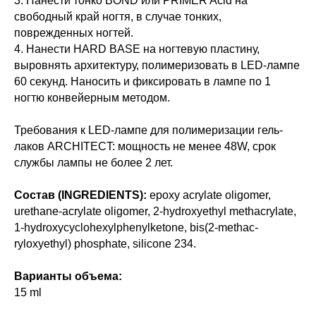
3. Нанести тонко BOND или PRIMER Acid на
свободный край ногтя, в случае тонких,
поврежденных ногтей.
4. Нанести HARD BASE на ногтевую пластину,
выровнять архитектуру, полимеризовать в LED-лампе
60 секунд. Наносить и фиксировать в лампе по 1
ногтю конвейерным методом.
Требования к LED-лампе для полимеризации гель-
лаков ARCHITECT: мощность не менее 48W, срок
службы лампы не более 2 лет.
Состав (INGREDIENTS):
epoxy acrylate oligomer,
urethane-acrylate oligomer, 2-hydroxyethyl methacrylate,
1-hydroxycyclohexylphenylketone, bis(2-methac-
ryloxyethyl) phosphate, silicone 234.
Варианты объема:
15 ml