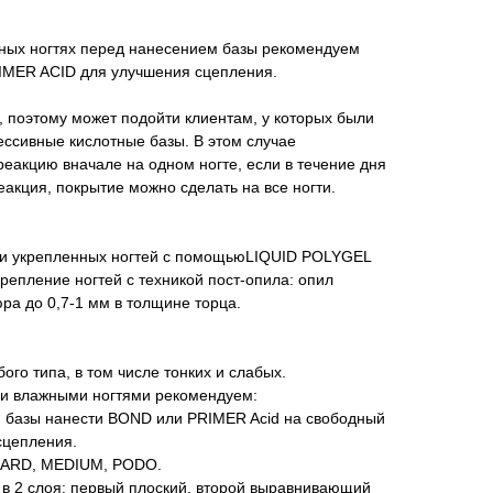
ных ногтях перед нанесением базы рекомендуем
IMER ACID для улучшения сцепления.
, поэтому может подойти клиентам, у которых были
ессивные кислотные базы. В этом случае
еакцию вначале на одном ногте, если в течение дня
еакция, покрытие можно сделать на все ногти.
ти укрепленных ногтей с помощьюLIQUID POLYGEL
епление ногтей с техникой пост-опила: опил
ра до 0,7-1 мм в толщине торца.
го типа, в том числе тонких и слабых.
ми влажными ногтями рекомендуем:
 базы нанести BOND или PRIMER Acid на свободный
 сцепления.
 HARD, MEDIUM, PODO.
в 2 слоя: первый плоский, второй выравнивающий