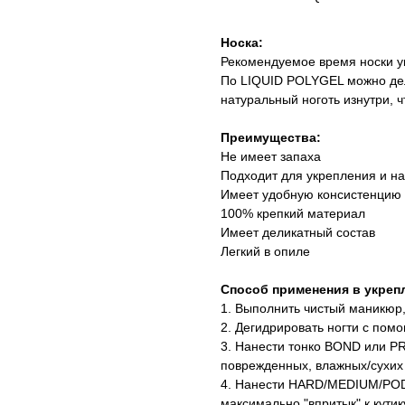
Носка:
Рекомендуемое время носки у
По LIQUID POLYGEL можно дел
натуральный ноготь изнутри, ч
Преимущества:
Не имеет запаха
Подходит для укрепления и н
Имеет удобную консистенцию
100% крепкий материал
Имеет деликатный состав
Легкий в опиле
Способ применения в укрепл
1. Выполнить чистый маникюр,
2. Дегидрировать ногти с п
3. Нанести тонко BOND или PRI
поврежденных, влажных/сухих 
4. Нанести HARD/MEDIUM/POD
максимально "впритык" к кути