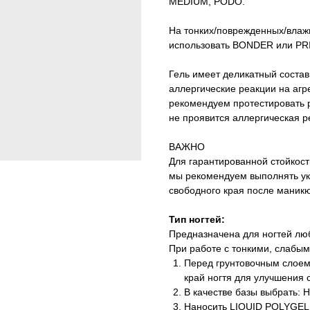
MEDIUM, PODO.
На тонких/поврежденных/влаж
использовать BONDER или PR
Гель имеет деликатный состав
аллергические реакции на агр
рекомендуем протестировать р
не проявится аллергическая р
ВАЖНО
Для гарантированной стойкос
мы рекомендуем выполнять укр
свободного края после маникю
Тип ногтей:
Предназначена для ногтей любо
При работе с тонкими, слабы
Перед грунтовочным слоем
край ногтя для улучшения
В качестве базы выбрать:
Наносить LIQUID POLYGEL 