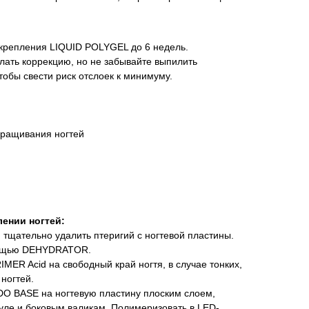
крепления LIQUID POLYGEL до 6 недель.
ать коррекцию, но не забывайте выпилить
тобы свести риск отслоек к минимуму.
аращивания ногтей
ении ногтей:
 тщательно удалить птеригий с ногтевой пластины.
омощью DEHYDRATOR.
MER Acid на свободный край ногтя, в случае тонких,
ногтей.
O BASE на ногтевую пластину плоским слоем,
куле и боковым валикам. Полимеризовать в LED-