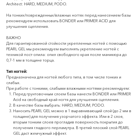
Architect: HARD, MEDIUM, PODO.
На тонких/поврежденных/влажных ногтях перед нанесением базы
рекомендуем использовать BONDER или PRIMER ACID для
улучшения сцепления.
ВАЖНО
Для гарантированной стойкости укрепленных ногтей с помощью
PEARL GEL мы рекомендуем выполнять укрепление ногтей с
техникой пост-опила: опил свободного края после маникюра до
0,7-1 мм в толщине торца.
Тип ногтей:
Предназначена для ногтей любого типа, в том числе тонких и
слабых.
При работе с тонкими, слабыми влажными ногтями рекомендуем:
Перед грунтовочным слоем базы нанести BONDER или PRIMER
Acid на свободный край ногтя для улучшения сцепления.
В качестве базы выбрать: HARD, MEDIUM, PODO.
Наносить PEARL GEL можно в 1 выравнивающий слой (до 2 мм в
толщине) для получения узорчатого эффекта. Или в 2 слоя,
вторым тонким слоев прогладив поверхность покрытия до
получения гладкого перламутра. В третий плоский слой PEARL
GEL даст жемчужный эффект.