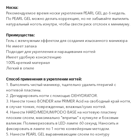
Носка:
Рекомендуемое время носки укрепления PEARL GEL до 6 недель.
По PEARL GEL можно делать коррекцию, но не забывайте выпилить
натуральный ноготь изнутри, чтобы свести риск отслоек к минимуму.
Преимущества:
Гель с жемчужным эффектом для создания изысканного маникюра
Не имеет запаха
Подходит для укрепления и наращивания ногтей
Имеет удобную консистенцию
100% крепкий материал
Легкий в опиле
Способ применения в укреплении ногтей:
1. Выполнить чистый маникюр, тщательно удалить птеригий с
ногтевой пластины.
2. Дегидрировать ногти с помощью DEHYDRATOR.
3. Нанести тонко BONDER или PRIMER Acid на свободный край ногтя,
в случае тонких, поврежденных, влажных/сухих ногтей.
4. Нанести HARD/MEDIUM/PODO BASE на ногтевую пластину
плоским слоем, максимально "впритык" к кутикуле и боковым
валикам. Полимеризовать в LED-лампе 60 секунд. Наносить и
фиксировать в лампе по 1 ногтю конвейерным методом.
5. Нанести PEARL GEL выравнивающим слоем по контуру