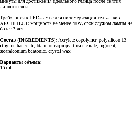
минуты для достижения идеального глянца после снятия
липкого слоя.
Требования к LED-лампе для полимеризации гель-лаков
ARCHITECT: мощность не менее 48W, срок службы лампы не
более 2 лет.
Состав (INGREDIENTS):
Acrylate copolymer, polysilicon 13,
ethylmethacrylate, titanium isopropyl triisostearate, pigment,
stearalconium bentonite, crystal wax
Варианты объема:
15 ml