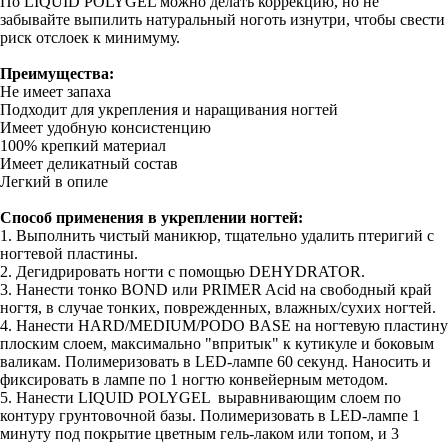
По LIQUID POLYGEL можно делать коррекцию, но не
забывайте выпилить натуральный ноготь изнутри, чтобы свести
риск отслоек к минимуму.
Преимущества:
Не имеет запаха
Подходит для укрепления и наращивания ногтей
Имеет удобную консистенцию
100% крепкий материал
Имеет деликатный состав
Легкий в опиле
Способ применения в укреплении ногтей:
1. Выполнить чистый маникюр, тщательно удалить птеригий с
ногтевой пластины.
2. Дегидрировать ногти с помощью DEHYDRATOR.
3. Нанести тонко BOND или PRIMER Acid на свободный край
ногтя, в случае тонких, поврежденных, влажных/сухих ногтей.
4. Нанести HARD/MEDIUM/PODO BASE на ногтевую пластину
плоским слоем, максимально "впритык" к кутикуле и боковым
валикам. Полимеризовать в LED-лампе 60 секунд. Наносить и
фиксировать в лампе по 1 ногтю конвейерным методом.
5. Нанести LIQUID POLYGEL выравнивающим слоем по
контуру грунтовочной базы. Полимеризовать в LED-лампе 1
минуту под покрытие цветным гель-лаком или топом, и 3