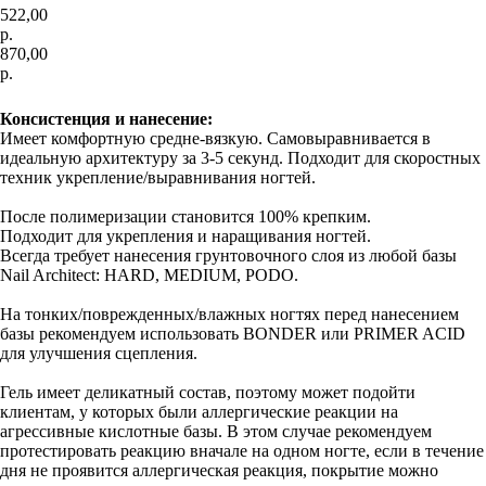
522,00
р.
870,00
р.
В корзину
Консистенция и нанесение:
Имеет комфортную средне-вязкую. Самовыравнивается в
идеальную архитектуру за 3-5 секунд. Подходит для скоростных
техник укрепление/выравнивания ногтей.
После полимеризации становится 100% крепким.
Подходит для укрепления и наращивания ногтей.
Всегда требует нанесения грунтовочного слоя из любой базы
Nail Architect: HARD, MEDIUM, PODO.
На тонких/поврежденных/влажных ногтях перед нанесением
базы рекомендуем использовать BONDER или PRIMER ACID
для улучшения сцепления.
Гель имеет деликатный состав, поэтому может подойти
клиентам, у которых были аллергические реакции на
агрессивные кислотные базы. В этом случае рекомендуем
протестировать реакцию вначале на одном ногте, если в течение
дня не проявится аллергическая реакция, покрытие можно