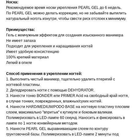
Носка:
Рекомендуемое время носки укрепления PEARL GEL до 6 недель.
По PEARL GEL можно делать коррекцию, но не забывайте выпилить
натуральный ноготь изнутри, чтобы свести риск отслоек к минимуму.
Преимущества:
Гель с жемчужным эффектом для создания изысканного маникюра
Не имеет запаха
Подходит для укрепления и наращивания ногтей
Имеет удобную консистенцию
100% крепкий материал
Легкий в опиле
Способ применения в укреплении ногтей:
1. Выполнить чистый маникюр, тщательно удалить птеригий с
ногтевой пластины.
2. Дегидрировать ногти с помощью DEHYDRATOR.
3. Нанести тонко BONDER или PRIMER Acid на свободный край ногтя,
в случае тонких, поврежденных, влажных/сухих ногтей.
4. Нанести HARD/MEDIUM/PODO BASE на ногтевую пластину плоским
слоем, максимально "впритык" к кутикуле и боковым валикам.
Полимеризовать в LED-лампе 60 секунд. Наносить и фиксировать в
лампе по 1 ногтю конвейерным методом.
5. Нанести PEARL GEL выравнивающим слоем по контуру
грунтовочной базы. Полимеризовать в LED-лампе 2 минуты под