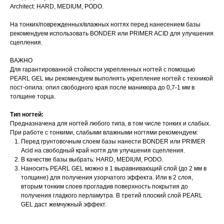
Architect: HARD, MEDIUM, PODO.
На тонких/поврежденных/влажных ногтях перед нанесением базы
рекомендуем использовать BONDER или PRIMER ACID для улучшения
сцепления.
ВАЖНО
Для гарантированной стойкости укрепленных ногтей с помощью
PEARL GEL мы рекомендуем выполнять укрепление ногтей с техникой
пост-опила: опил свободного края после маникюра до 0,7-1 мм в
толщине торца.
Тип ногтей:
Предназначена для ногтей любого типа, в том числе тонких и слабых.
При работе с тонкими, слабыми влажными ногтями рекомендуем:
Перед грунтовочным слоем базы нанести BONDER или PRIMER
Acid на свободный край ногтя для улучшения сцепления.
В качестве базы выбрать: HARD, MEDIUM, PODO.
Наносить PEARL GEL можно в 1 выравнивающий слой (до 2 мм в
толщине) для получения узорчатого эффекта. Или в 2 слоя,
вторым тонким слоев прогладив поверхность покрытия до
получения гладкого перламутра. В третий плоский слой PEARL
GEL даст жемчужный эффект.