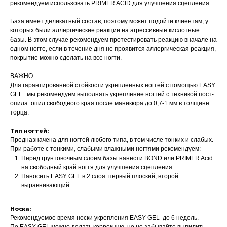
рекомендуем использовать PRIMER ACID для улучшения сцепления.
База имеет деликатный состав, поэтому может подойти клиентам, у
которых были аллергические реакции на агрессивные кислотные
базы. В этом случае рекомендуем протестировать реакцию вначале на
одном ногте, если в течение дня не проявится аллергическая реакция,
покрытие можно сделать на все ногти.
ВАЖНО
Для гарантированной стойкости укрепленных ногтей с помощью EASY
GEL. мы рекомендуем выполнять укрепление ногтей с техникой пост-
опила: опил свободного края после маникюра до 0,7-1 мм в толщине
торца.
Тип ногтей:
Предназначена для ногтей любого типа, в том числе тонких и слабых.
При работе с тонкими, слабыми влажными ногтями рекомендуем:
Перед грунтовочным слоем базы нанести BOND или PRIMER Acid
на свободный край ногтя для улучшения сцепления.
Наносить EASY GEL в 2 слоя: первый плоский, второй
выравнивающий
Носка:
Рекомендуемое время носки укрепления EASY GEL до 6 недель.