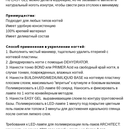
По EASY GEL можно делать коррекцию, но не забывайте выпилить
натуральный ноготь изнутри, чтобы свести риск отслоек к минимуму.
Преимущества:
Подходит для любых типов ногтей
Имеет удобную консистенцию
100% крепкий материал
Имеет деликатный состав
Способ применения в укреплении ногтей:
1. Выполнить чистый маникюр, тщательно удалить птеригий с
ногтевой пластины.
2. Дегидрировать ногти с помощью DEHYDRATOR.
3. Нанести тонко BOND или PRIMER Acid на свободный край ногтя, в
случае тонких, поврежденных, влажных ногтей.
4. Нанести BUILD/HARD/MEDIUM/LIQUID BASE на ногтевую пластину
плоским слоем, максимально "впритык" к кутикуле и боковым валикам.
Полимеризовать в LED-лампе 60 секунд. Наносить и фиксировать в
лампе по 1 ногтю конвейерным методом.
5. Нанести EASY GEL выравнивающим слоем по контуру грунтовочной
базы. Полимеризовать в LED-лампе 1 минуту под покрытие цветным
гель-лаком или топом и 3 минуты для достижения идеального глянца
после снятия липкого слоя.
Требования к LED-лампе для полимеризации гель-лаков ARCHITECT: