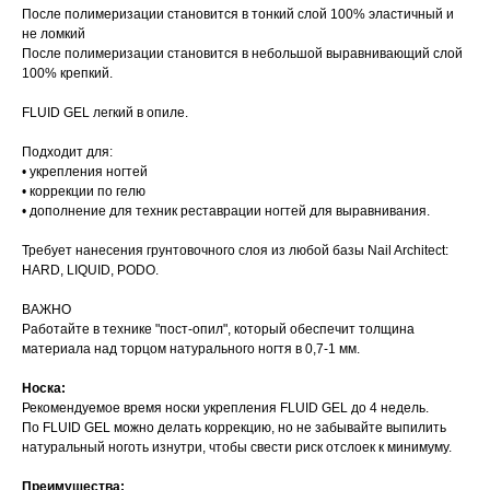
После полимеризации становится в тонкий слой 100% эластичный и
не ломкий
После полимеризации становится в небольшой выравнивающий слой
100% крепкий.
FLUID GEL легкий в опиле.
Подходит для:
• укрепления ногтей
• коррекции по гелю
• дополнение для техник реставрации ногтей для выравнивания.
Требует нанесения грунтовочного слоя из любой базы Nail Architect:
HARD, LIQUID, PODO.
ВАЖНО
Работайте в технике "пост-опил", который обеспечит толщина
материала над торцом натурального ногтя в 0,7-1 мм.
Носка:
Рекомендуемое время носки укрепления FLUID GEL до 4 недель.
По FLUID GEL можно делать коррекцию, но не забывайте выпилить
натуральный ноготь изнутри, чтобы свести риск отслоек к минимуму.
Преимущества: