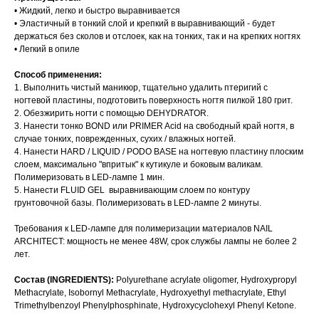
• Жидкий, легко и быстро выравнивается
• Эластичный в тонкий слой и крепкий в выравнивающий - будет
держаться без сколов и отслоек, как на тонких, так и на крепких ногтях
• Легкий в опиле
Способ применения:
1. Выполнить чистый маникюр, тщательно удалить птеригий с
ногтевой пластины, подготовить поверхность ногтя пилкой 180 грит.
2. Обезжирить ногти с помощью DEHYDRATOR.
3. Нанести тонко BOND или PRIMER Acid на свободный край ногтя, в
случае тонких, поврежденных, сухих / влажных ногтей.
4. Нанести HARD / LIQUID / PODO BASE на ногтевую пластину плоским
слоем, максимально "впритык" к кутикуле и боковым валикам.
Полимеризовать в LED-лампе 1 мин.
5. Нанести FLUID GEL выравнивающим слоем по контуру
грунтовочной базы. Полимеризовать в LED-лампе 2 минуты.
Требования к LED-лампе для полимеризации материалов NAIL
ARCHITECT: мощность не менее 48W, срок службы лампы не более 2
лет.
Состав (INGREDIENTS):
Polyurethane acrylate oligomer, Hydroxypropyl
Methacrylate, Isobornyl Methacrylate, Hydroxyethyl methacrylate, Ethyl
Trimethylbenzoyl Phenylphosphinate, Hydroxycyclohexyl Phenyl Ketone.